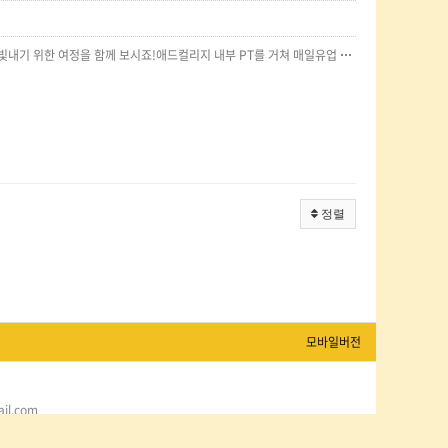
2022 상반기 경쟁 PT는 [매일유업]과 함께 했습니다.매일유업의 '어메이징오트 베타글루칸'을 더욱 빛내기 위한 여정을 함께 보시죠!애드컬리지 내부 PT를 거쳐 매일유업 본사에서 본선 PT를 진행하여대상, 최우수상, 우수상, 장려상을 수여하였습니다.‘매일유업’과 함께 어메이징한 한 학기를 보낸 2022 경쟁 PT 였습니다!
정렬
모바일버전
l.com