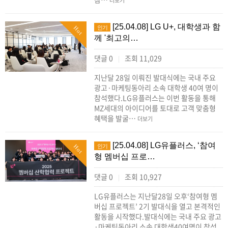
더보기
[25.04.08] LG U+, 대학생과 함
인기
Hot
께 '최고의…
댓글 0
조회 11,029
|
지난달 28일 이뤄진 발대식에는 국내 주요
광고·마케팅동아리 소속 대학생 40여 명이
참석했다.LG유플러스는 이번 활동을 통해
MZ세대의 아이디어를 토대로 고객 맞춤형
혜택을 발굴…
더보기
[25.04.08] LG유플러스, ‘참여
인기
Hot
형 멤버십 프로…
댓글 0
조회 10,927
|
LG유플러스는 지난달28일 오후‘참여형 멤
버십 프로젝트’ 2기 발대식을 열고 본격적인
활동을 시작했다.발대식에는 국내 주요 광고
·마케팅동아리 소속 대학생40여명이 참석