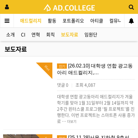
애드컬리지
활동
포트폴리오
아티클
컬뮤니티
애
소개
CI
연혁
회칙
보도자료
임원단
보도자료
[26.02.10] 대학생 연합 광고동
인기
Hot
아리 애드컬리지,…
댓글 0
조회 4,087
|
대학생 연합 광고동아리 애드컬리지가 겨울
학기를 맞아 1월 31일부터 2월 14일까지 약
2주간 윈터스쿨 프로그램 ‘필 프로젝트’를 진
행한다. 이번 프로젝트는 스마트폰 사용 증가
로 …
더보기
[25.11.28]서울 지하철 9호선