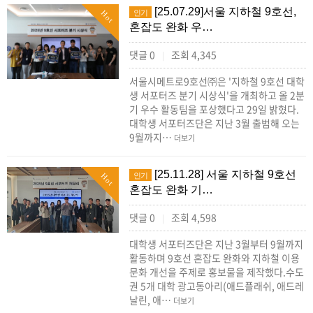
[25.07.29]서울 지하철 9호선,
인기
Hot
혼잡도 완화 우…
댓글 0
조회 4,345
|
서울시메트로9호선㈜은 '지하철 9호선 대학
생 서포터즈 분기 시상식'을 개최하고 올 2분
기 우수 활동팀을 포상했다고 29일 밝혔다.
대학생 서포터즈단은 지난 3월 출범해 오는
9월까지…
더보기
[25.11.28] 서울 지하철 9호선
인기
Hot
혼잡도 완화 기…
댓글 0
조회 4,598
|
대학생 서포터즈단은 지난 3월부터 9월까지
활동하며 9호선 혼잡도 완화와 지하철 이용
문화 개선을 주제로 홍보물을 제작했다.수도
권 5개 대학 광고동아리(애드플래쉬, 애드레
날린, 애…
더보기