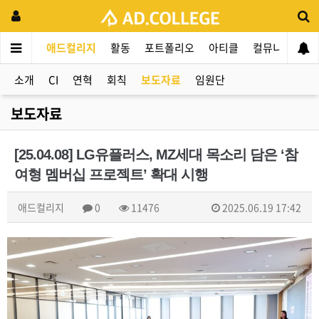
애드컬리지
활동
포트폴리오
아티클
컬뮤니티
애
소개
CI
연혁
회칙
보도자료
임원단
보도자료
[25.04.08] LG유플러스, MZ세대 목소리 담은 ‘참
여형 멤버십 프로젝트’ 확대 시행
애드컬리지
0
11476
2025.06.19 17:42