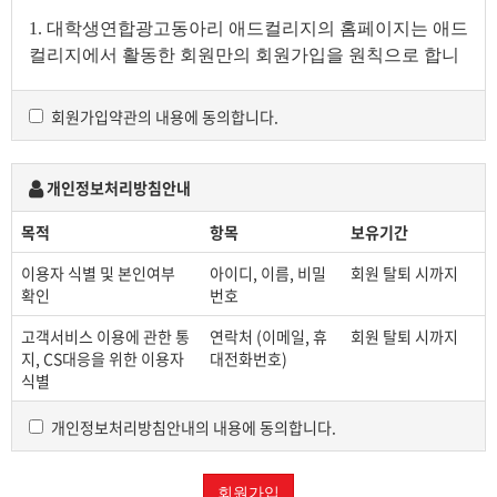
1. 대학생연합광고동아리 애드컬리지의 홈페이지는 애드
컬리지에서 활동한 회원만의 회원가입을 원칙으로 합니
다.
회원가입약관의 내용에 동의합니다.
2. 애드컬리지 회원은 회원 가입 시, 팀/기수/이름으로 닉
네임을 설정해야만 등업 및 회원 게시판 이용이 가능합니
다 . ex) A35김애컬
개인정보처리방침안내
닉네임을 설정하지 않을 시 등업 및 회원게시판 이용이
목적
항목
보유기간
불가능하며, 관련 문의 사항이 있을 시 웹미디어부(adcoll
ege1990@gmail.com)로 문의 바랍
니다.
이용자 식별 및 본인여부
아이디, 이름, 비밀
회원 탈퇴 시까지
확인
번호
3. 애드컬리지는 광고에 관심 있는 많은 여러분께 더 가깝
고 편리하게 다가갈 수 있도록 홈페이지를 마련하였으며,
고객서비스 이용에 관한 통
연락처 (이메일, 휴
회원 탈퇴 시까지
애드컬리지와 관련이 없는 글 게재
및 도용, 도배, 욕설,
지, CS대응을 위한 이용자
대전화번호)
식별
비하 등 해를 끼치는 경우 이를 삭제하거나 이후 홈페이
지 이용에 제한을 받을 수 있습니다.
개인정보처리방침안내의 내용에 동의합니다.
4.
애드컬리지 홈페이지 내 모든 게시글에는 저작권이 있
으며, 게시글 게재 및 필요한 범위 내에서 사용, 저장, 수
회원가입